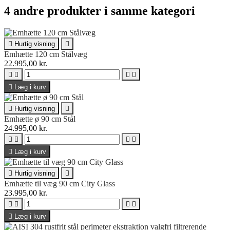
4 andre produkter i samme kategori

Hurtig visning

Emhætte 120 cm Stålvæg
22.995,00 kr.





Læg i kurv

Hurtig visning

Emhætte ø 90 cm Stål
24.995,00 kr.





Læg i kurv

Hurtig visning

Emhætte til væg 90 cm City Glass
23.995,00 kr.





Læg i kurv