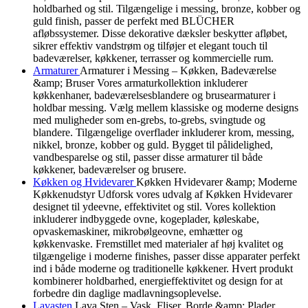
holdbarhed og stil. Tilgængelige i messing, bronze, kobber og
guld finish, passer de perfekt med BLÜCHER
afløbssystemer. Disse dekorative dæksler beskytter afløbet,
sikrer effektiv vandstrøm og tilføjer et elegant touch til
badeværelser, køkkener, terrasser og kommercielle rum.
Armaturer
Armaturer i Messing – Køkken, Badeværelse
&amp; Bruser Vores armaturkollektion inkluderer
køkkenhaner, badeværelsesblandere og brusearmaturer i
holdbar messing. Vælg mellem klassiske og moderne designs
med muligheder som en-grebs, to-grebs, svingtude og
blandere. Tilgængelige overflader inkluderer krom, messing,
nikkel, bronze, kobber og guld. Bygget til pålidelighed,
vandbesparelse og stil, passer disse armaturer til både
køkkener, badeværelser og brusere.
Køkken og Hvidevarer
Køkken Hvidevarer &amp; Moderne
Køkkenudstyr Udforsk vores udvalg af Køkken Hvidevarer
designet til ydeevne, effektivitet og stil. Vores kollektion
inkluderer indbyggede ovne, kogeplader, køleskabe,
opvaskemaskiner, mikrobølgeovne, emhætter og
køkkenvaske. Fremstillet med materialer af høj kvalitet og
tilgængelige i moderne finishes, passer disse apparater perfekt
ind i både moderne og traditionelle køkkener. Hvert produkt
kombinerer holdbarhed, energieffektivitet og design for at
forbedre din daglige madlavningsoplevelse.
Lavasten
Lava Sten – Vask, Fliser, Borde &amp; Plader