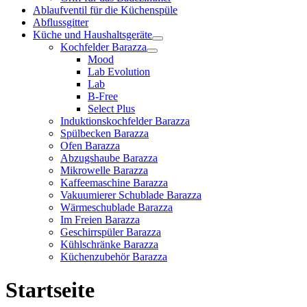
Ablaufventil für die Küchenspüle
Abflussgitter
Küche und Haushaltsgeräte
Kochfelder Barazza
Mood
Lab Evolution
Lab
B-Free
Select Plus
Induktionskochfelder Barazza
Spülbecken Barazza
Ofen Barazza
Abzugshaube Barazza
Mikrowelle Barazza
Kaffeemaschine Barazza
Vakuumierer Schublade Barazza
Wärmeschublade Barazza
Im Freien Barazza
Geschirrspüler Barazza
Kühlschränke Barazza
Küchenzubehör Barazza
Startseite