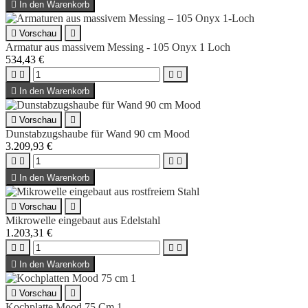

In den Warenkorb

Vorschau

Armatur aus massivem Messing - 105 Onyx 1 Loch
534,43 €





In den Warenkorb

Vorschau

Dunstabzugshaube für Wand 90 cm Mood
3.209,93 €





In den Warenkorb

Vorschau

Mikrowelle eingebaut aus Edelstahl
1.203,31 €





In den Warenkorb

Vorschau

Kochplatte Mood 75 Cm 1