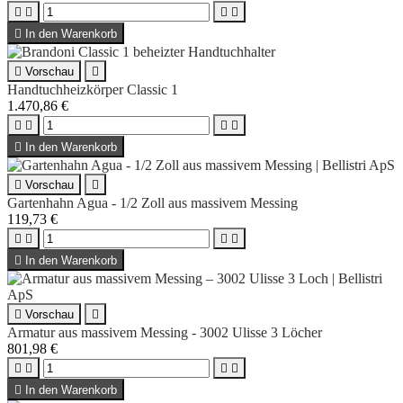





In den Warenkorb

Vorschau

Handtuchheizkörper Classic 1
1.470,86 €





In den Warenkorb

Vorschau

Gartenhahn Agua - 1/2 Zoll aus massivem Messing
119,73 €





In den Warenkorb

Vorschau

Armatur aus massivem Messing - 3002 Ulisse 3 Löcher
801,98 €





In den Warenkorb