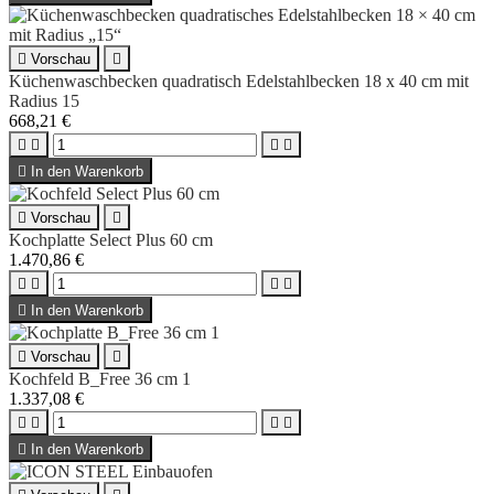

Vorschau

Küchenwaschbecken quadratisch Edelstahlbecken 18 x 40 cm mit
Radius 15
668,21 €





In den Warenkorb

Vorschau

Kochplatte Select Plus 60 cm
1.470,86 €





In den Warenkorb

Vorschau

Kochfeld B_Free 36 cm 1
1.337,08 €





In den Warenkorb