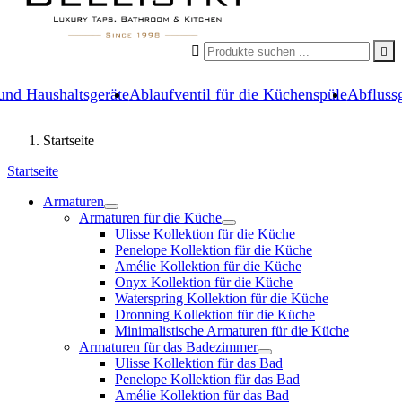


und Haushaltsgeräte
Ablaufventil für die Küchenspüle
Abflussg
Startseite
Startseite
Armaturen
Armaturen für die Küche
Ulisse Kollektion für die Küche
Penelope Kollektion für die Küche
Amélie Kollektion für die Küche
Onyx Kollektion für die Küche
Waterspring Kollektion für die Küche
Dronning Kollektion für die Küche
Minimalistische Armaturen für die Küche
Armaturen für das Badezimmer
Ulisse Kollektion für das Bad
Penelope Kollektion für das Bad
Amélie Kollektion für das Bad