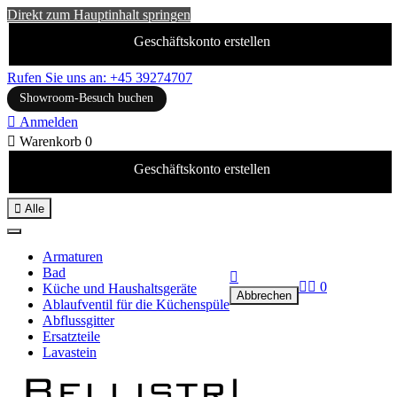
Direkt zum Hauptinhalt springen
Geschäftskonto erstellen
Rufen Sie uns an: +45 39274707
Showroom-Besuch buchen

Anmelden

Warenkorb
0
Geschäftskonto erstellen

Alle
Armaturen
Bad



0
Küche und Haushaltsgeräte
Abbrechen
Ablaufventil für die Küchenspüle
Abflussgitter
Ersatzteile
Lavastein