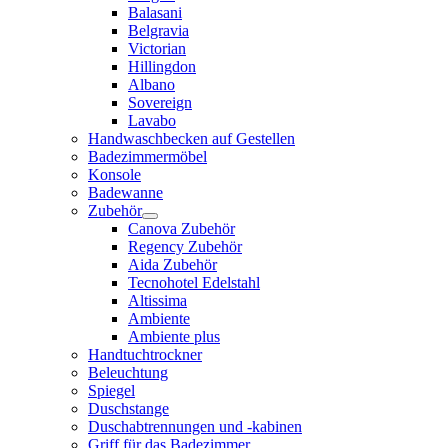
Balasani
Belgravia
Victorian
Hillingdon
Albano
Sovereign
Lavabo
Handwaschbecken auf Gestellen
Badezimmermöbel
Konsole
Badewanne
Zubehör
Canova Zubehör
Regency Zubehör
Aida Zubehör
Tecnohotel Edelstahl
Altissima
Ambiente
Ambiente plus
Handtuchtrockner
Beleuchtung
Spiegel
Duschstange
Duschabtrennungen und -kabinen
Griff für das Badezimmer