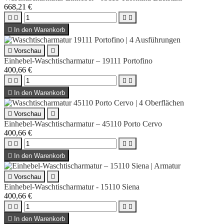
668,21 €





In den Warenkorb

Vorschau

Einhebel-Waschtischarmatur – 19111 Portofino
400,66 €





In den Warenkorb

Vorschau

Einhebel-Waschtischarmatur – 45110 Porto Cervo
400,66 €





In den Warenkorb

Vorschau

Einhebel-Waschtischarmatur - 15110 Siena
400,66 €





In den Warenkorb