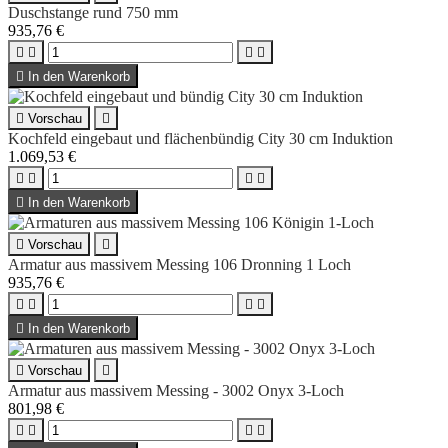
Duschstange rund 750 mm
935,76 €





In den Warenkorb

Vorschau

Kochfeld eingebaut und flächenbündig City 30 cm Induktion
1.069,53 €





In den Warenkorb

Vorschau

Armatur aus massivem Messing 106 Dronning 1 Loch
935,76 €





In den Warenkorb

Vorschau

Armatur aus massivem Messing - 3002 Onyx 3-Loch
801,98 €



