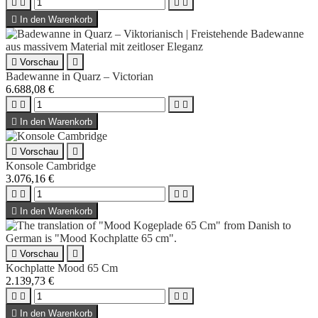





In den Warenkorb

Vorschau

Badewanne in Quarz – Victorian
6.688,08 €





In den Warenkorb

Vorschau

Konsole Cambridge
3.076,16 €





In den Warenkorb

Vorschau

Kochplatte Mood 65 Cm
2.139,73 €





In den Warenkorb