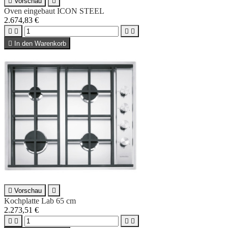

Vorschau

Oven eingebaut ICON STEEL
2.674,83 €





In den Warenkorb

Vorschau

Kochplatte Lab 65 cm
2.273,51 €



