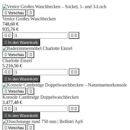

Vorschau

Venice Großes Waschbecken
748,60 €
935,76 €





In den Warenkorb

Vorschau

Charlotte Einzel
5.216,56 €





In den Warenkorb

Vorschau

Konsole Cambridge Doppelwaschbecken
3.477,48 €





In den Warenkorb

Vorschau
