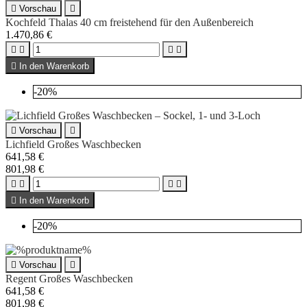

Vorschau

Kochfeld Thalas 40 cm freistehend für den Außenbereich
1.470,86 €





In den Warenkorb
-20%

Vorschau

Lichfield Großes Waschbecken
641,58 €
801,98 €





In den Warenkorb
-20%

Vorschau

Regent Großes Waschbecken
641,58 €
801,98 €