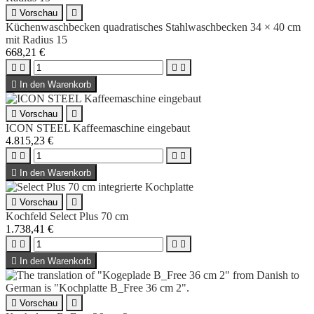

Vorschau

Küchenwaschbecken quadratisches Stahlwaschbecken 34 × 40 cm
mit Radius 15
668,21 €





In den Warenkorb

Vorschau

ICON STEEL Kaffeemaschine eingebaut
4.815,23 €





In den Warenkorb

Vorschau

Kochfeld Select Plus 70 cm
1.738,41 €





In den Warenkorb

Vorschau
