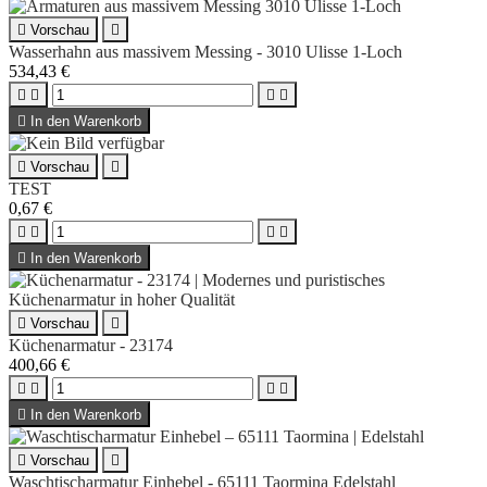

Vorschau

Wasserhahn aus massivem Messing - 3010 Ulisse 1-Loch
534,43 €





In den Warenkorb

Vorschau

TEST
0,67 €





In den Warenkorb

Vorschau

Küchenarmatur - 23174
400,66 €





In den Warenkorb

Vorschau

Waschtischarmatur Einhebel - 65111 Taormina Edelstahl