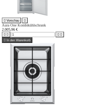

Vorschau

Aura One Kombikühlschrank
2.005,96 €





In den Warenkorb