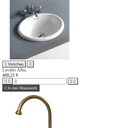

Vorschau

Lavabo Alba
468,21 €





In den Warenkorb