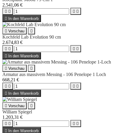
2.541,06 €





In den Warenkorb

Vorschau

Kochfeld Lab Evolution 90 cm
2.674,83 €





In den Warenkorb

Vorschau

Armatur aus massivem Messing - 106 Penelope 1 Loch
668,21 €





In den Warenkorb

Vorschau

William Spiegel
1.203,31 €





In den Warenkorb