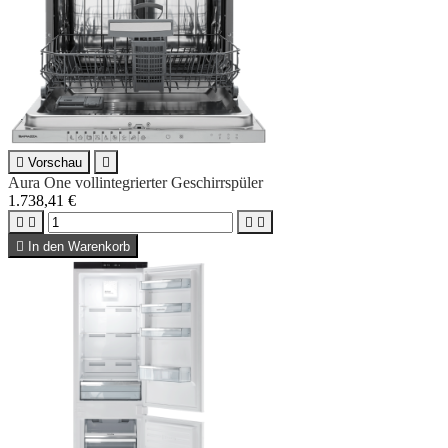

Vorschau

Aura One vollintegrierter Geschirrspüler
1.738,41 €





In den Warenkorb