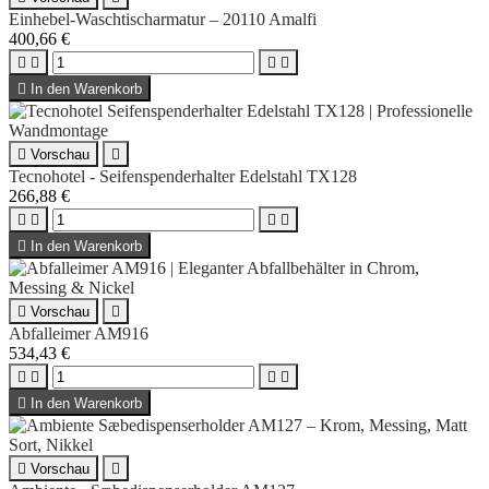
Einhebel-Waschtischarmatur – 20110 Amalfi
400,66 €





In den Warenkorb

Vorschau

Tecnohotel - Seifenspenderhalter Edelstahl TX128
266,88 €





In den Warenkorb

Vorschau

Abfalleimer AM916
534,43 €





In den Warenkorb

Vorschau
