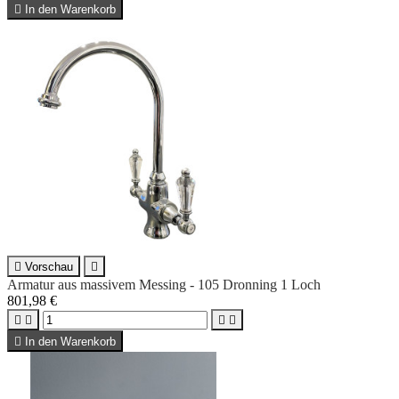

In den Warenkorb

Vorschau

Armatur aus massivem Messing - 105 Dronning 1 Loch
801,98 €





In den Warenkorb