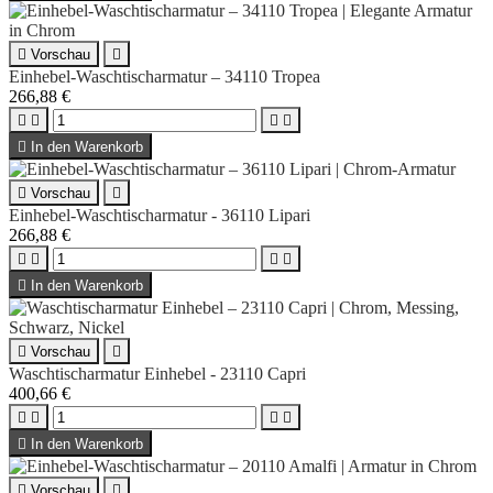

Vorschau

Einhebel-Waschtischarmatur – 34110 Tropea
266,88 €





In den Warenkorb

Vorschau

Einhebel-Waschtischarmatur - 36110 Lipari
266,88 €





In den Warenkorb

Vorschau

Waschtischarmatur Einhebel - 23110 Capri
400,66 €





In den Warenkorb

Vorschau
