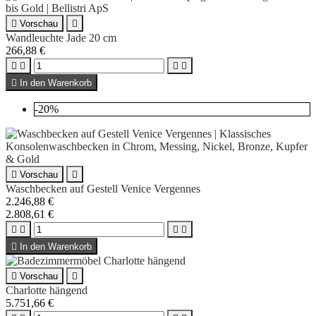

Vorschau

Wandleuchte Jade 20 cm
266,88 €





In den Warenkorb
-20%

Vorschau

Waschbecken auf Gestell Venice Vergennes
2.246,88 €
2.808,61 €





In den Warenkorb

Vorschau

Charlotte hängend
5.751,66 €