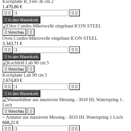
Kochplatte B_Free 36 cm 2
1.470,86 €





In den Warenkorb

Vorschau

Oven Combo-Mikrowelle eingebaut ICON STEEL
3.343,71 €





In den Warenkorb

Vorschau

Kochplatte Lab 90 cm 5
2.674,83 €





In den Warenkorb

Vorschau

~ Armatur aus massivem Messing - 3010 HL Waterspring 1 Loch
668,21 €



