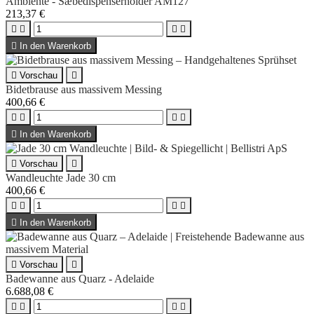
Ambiente - Sæbedispenserholder AM127
213,37 €





In den Warenkorb

Vorschau

Bidetbrause aus massivem Messing
400,66 €





In den Warenkorb

Vorschau

Wandleuchte Jade 30 cm
400,66 €





In den Warenkorb

Vorschau

Badewanne aus Quarz - Adelaide
6.688,08 €



