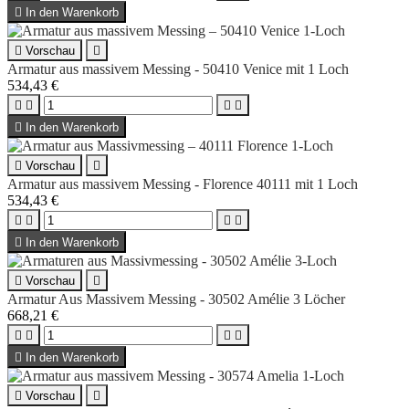

In den Warenkorb

Vorschau

Armatur aus massivem Messing - 50410 Venice mit 1 Loch
534,43 €





In den Warenkorb

Vorschau

Armatur aus massivem Messing - Florence 40111 mit 1 Loch
534,43 €





In den Warenkorb

Vorschau

Armatur Aus Massivem Messing - 30502 Amélie 3 Löcher
668,21 €





In den Warenkorb

Vorschau
