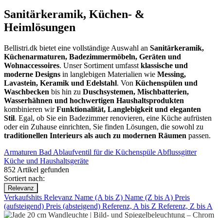
Sanitärkeramik, Küchen- &
Heimlösungen
Bellistri.dk bietet eine vollständige Auswahl an
Sanitärkeramik,
Küchenarmaturen, Badezimmermöbeln, Geräten und
Wohnaccessoires
. Unser Sortiment umfasst
klassische und
moderne Designs
in langlebigen Materialien wie
Messing,
Lavastein, Keramik und Edelstahl
. Von
Küchenspülen und
Waschbecken
bis hin zu
Duschsystemen, Mischbatterien,
Wasserhähnen und hochwertigen Haushaltsprodukten
kombinieren wir
Funktionalität, Langlebigkeit und eleganten
Stil
. Egal, ob Sie ein Badezimmer renovieren, eine Küche aufrüsten
oder ein Zuhause einrichten, Sie finden Lösungen, die sowohl zu
traditionellen Interieurs als auch zu modernen Räumen
passen.
Armaturen
Bad
Ablaufventil für die Küchenspüle
Abflussgitter
Küche und Haushaltsgeräte
852 Artikel gefunden
Sortiert nach:
Relevanz
Verkaufshits
Relevanz
Name (A bis Z)
Name (Z bis A)
Preis
(aufsteigend)
Preis (absteigend)
Referenz, A bis Z
Referenz, Z bis A