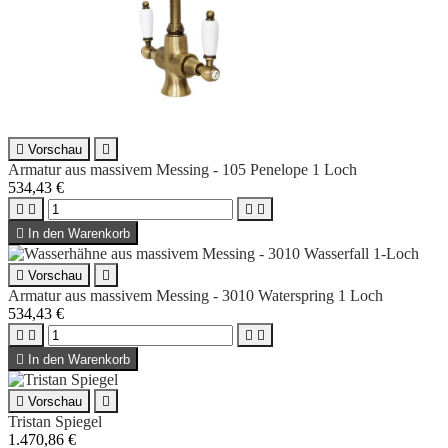

Vorschau

Armatur aus massivem Messing - 105 Penelope 1 Loch
534,43 €





In den Warenkorb

Vorschau

Armatur aus massivem Messing - 3010 Waterspring 1 Loch
534,43 €





In den Warenkorb

Vorschau

Tristan Spiegel
1.470,86 €