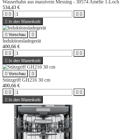
Wasserhahn aus massivem Messing - 30574 Amélie 1-Loch
534,43 €





In den Warenkorb

Vorschau

Induktionsladegerät
400,66 €





In den Warenkorb

Vorschau

Stützgriff GH216 30 cm
400,66 €





In den Warenkorb