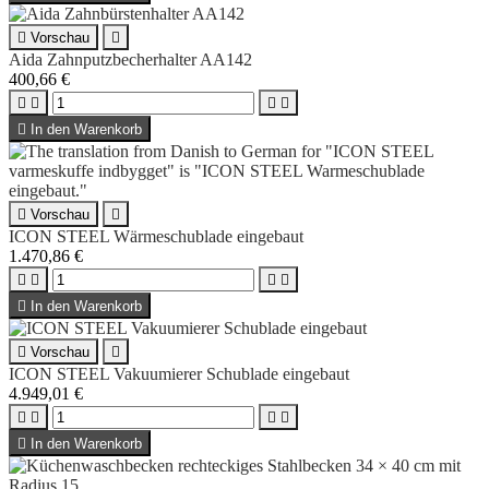

Vorschau

Aida Zahnputzbecherhalter AA142
400,66 €





In den Warenkorb

Vorschau

ICON STEEL Wärmeschublade eingebaut
1.470,86 €





In den Warenkorb

Vorschau

ICON STEEL Vakuumierer Schublade eingebaut
4.949,01 €





In den Warenkorb