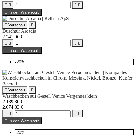





In den Warenkorb

Vorschau

Duschtür Arcadia
2.541,06 €





In den Warenkorb
-20%

Vorschau

Waschbecken auf Gestell Venice Vergennes klein
2.139,86 €
2.674,83 €





In den Warenkorb
-20%