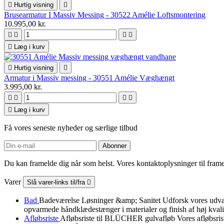

Hurtig visning

Brusearmatur I Massiv Messing - 30522 Amélie Loftsmontering
10.995,00 kr.





Læg i kurv

Hurtig visning

Armatur i Massiv messing - 30551 Amélie Væghængt
3.995,00 kr.





Læg i kurv
Få vores seneste nyheder og særlige tilbud
Du kan framelde dig når som helst. Vores kontaktoplysninger til framel
Varer
Slå varer-links til/fra

Bad
Badeværelse Løsninger &amp; Sanitet Udforsk vores udvalg a
opvarmede håndklædestænger i materialer og finish af høj kvali
Afløbsriste
Afløbsriste til BLÜCHER gulvafløb Vores afløbsris