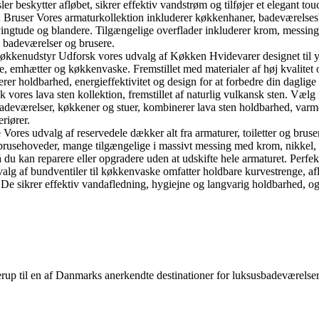
eskytter afløbet, sikrer effektiv vandstrøm og tilføjer et elegant touc
ruser Vores armaturkollektion inkluderer køkkenhaner, badeværelsesb
gtude og blandere. Tilgængelige overflader inkluderer krom, messing, 
, badeværelser og brusere.
nudstyr Udforsk vores udvalg af Køkken Hvidevarer designet til ydeev
emhætter og køkkenvaske. Fremstillet med materialer af høj kvalitet og 
er holdbarhed, energieffektivitet og design for at forbedre din daglig
ores lava sten kollektion, fremstillet af naturlig vulkansk sten. Vælg 
l badeværelser, køkkener og stuer, kombinerer lava sten holdbarhed, varm
eriører.
Vores udvalg af reservedele dækker alt fra armaturer, toiletter og bruse
brusehoveder, mange tilgængelige i massivt messing med krom, nikkel, br
 du kan reparere eller opgradere uden at udskifte hele armaturet. Perfe
lg af bundventiler til køkkenvaske omfatter holdbare kurvestrenge, afl
 De sikrer effektiv vandafledning, hygiejne og langvarig holdbarhed, og
lerup til en af Danmarks anerkendte destinationer for luksus­badeværel