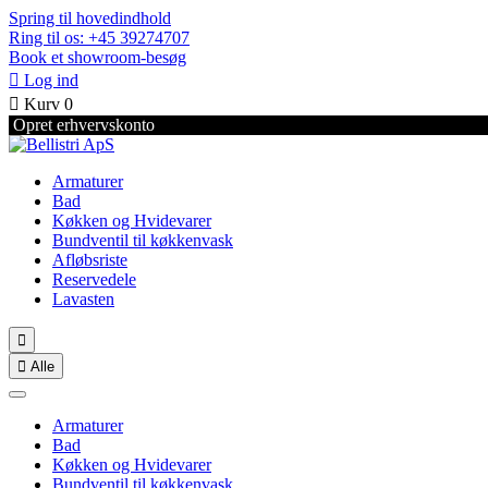
Spring til hovedindhold
Ring til os: +45 39274707
Book et showroom-besøg

Log ind

Kurv
0
Opret erhvervskonto
Armaturer
Bad
Køkken og Hvidevarer
Bundventil til køkkenvask
Afløbsriste
Reservedele
Lavasten


Alle
Armaturer
Bad
Køkken og Hvidevarer
Bundventil til køkkenvask