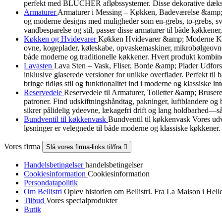
perfekt med BLÜCHER afløbssystemer. Disse dekorative dæksler b
Armaturer
Armaturer i Messing – Køkken, Badeværelse &amp; B
og moderne designs med muligheder som en-grebs, to-grebs, svin
vandbesparelse og stil, passer disse armaturer til både køkkener
Køkken og Hvidevarer
Køkken Hvidevarer &amp; Moderne Køkke
ovne, kogeplader, køleskabe, opvaskemaskiner, mikrobølgeovne, 
både moderne og traditionelle køkkener. Hvert produkt kombiner
Lavasten
Lava Sten – Vask, Fliser, Borde &amp; Plader Udforsk v
inklusive glaserede versioner for unikke overflader. Perfekt ti
bringe tidløs stil og funktionalitet ind i moderne og klassiske int
Reservedele
Reservedele til Armaturer, Toiletter &amp; Brusere 
patroner. Find udskiftningshåndtag, pakninger, luftblandere og 
sikrer pålidelig ydeevne, lækagefri drift og lang holdbarhed—så
Bundventil til køkkenvask
Bundventil til køkkenvask Vores udva
løsninger er velegnede til både moderne og klassiske køkkener.
Vores firma
Slå vores firma-links til/fra

Handelsbetingelser
handelsbetingelser
Cookiesinformation
Cookiesinformation
Persondatapolitik
Om Bellistri
Oplev historien om Bellistri. Fra La Maison i Hel
Tilbud
Vores specialprodukter
Butik