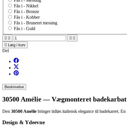
Fås i -
Messing
Fås i -
Nikkel
Fås i -
Bronze
Fås i -
Kobber
Fås i -
Bruneret messing
Fås i -
Guld





Læg i kurv
Del
Beskrivelse
30500 Amélie — Vægmonteret badekarbatt
Den
30500 Amélie
bringer tidløs italiensk elegance til badekarret. En 
Design & Ydeevne