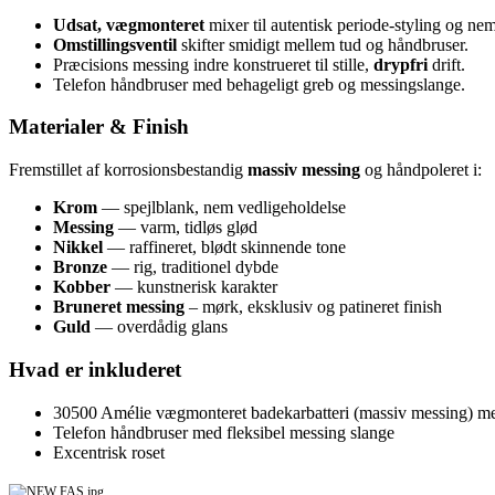
Udsat, vægmonteret
mixer til autentisk periode-styling og ne
Omstillingsventil
skifter smidigt mellem tud og håndbruser.
Præcisions messing indre konstrueret til stille,
drypfri
drift.
Telefon håndbruser med behageligt greb og messingslange.
Materialer & Finish
Fremstillet af korrosionsbestandig
massiv messing
og håndpoleret i:
Krom
— spejlblank, nem vedligeholdelse
Messing
— varm, tidløs glød
Nikkel
— raffineret, blødt skinnende tone
Bronze
— rig, traditionel dybde
Kobber
— kunstnerisk karakter
Bruneret messing
– mørk, eksklusiv og patineret finish
Guld
— overdådig glans
Hvad er inkluderet
30500 Amélie vægmonteret badekarbatteri (massiv messing) me
Telefon håndbruser med fleksibel messing slange
Excentrisk roset