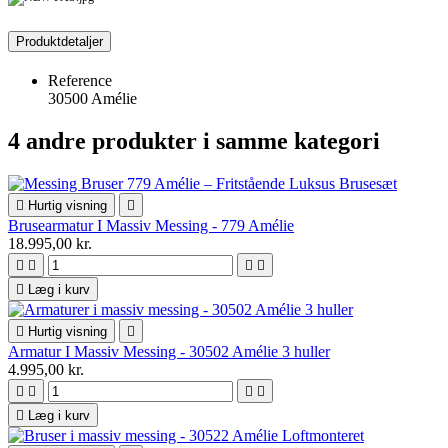
Produktdetaljer
Reference
30500 Amélie
4 andre produkter i samme kategori

Hurtig visning

Brusearmatur I Massiv Messing - 779 Amélie
18.995,00 kr.





Læg i kurv

Hurtig visning

Armatur I Massiv Messing - 30502 Amélie 3 huller
4.995,00 kr.





Læg i kurv