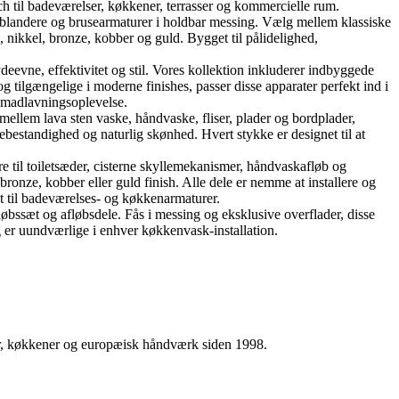
h til badeværelser, køkkener, terrasser og kommercielle rum.
landere og brusearmaturer i holdbar messing. Vælg mellem klassiske
nikkel, bronze, kobber og guld. Bygget til pålidelighed,
ne, effektivitet og stil. Vores kollektion inkluderer indbyggede
tilgængelige i moderne finishes, passer disse apparater perfekt ind i
e madlavningsoplevelse.
mellem lava sten vaske, håndvaske, fliser, plader og bordplader,
ebestandighed og naturlig skønhed. Hvert stykke er designet til at
re til toiletsæder, cisterne skyllemekanismer, håndvaskafløb og
onze, kobber eller guld finish. Alle dele er nemme at installere og
kt til badeværelses- og køkkenarmaturer.
øbssæt og afløbsdele. Fås i messing og eksklusive overflader, disse
 er uundværlige i enhver køkkenvask-installation.
ser, køkkener og europæisk håndværk siden 1998.