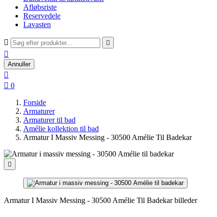
Afløbsriste
Reservedele
Lavasten



Annuller


0
Forside
Armaturer
Armaturer til bad
Amélie kollektion til bad
Armatur I Massiv Messing - 30500 Amélie Til Badekar

Armatur I Massiv Messing - 30500 Amélie Til Badekar billeder